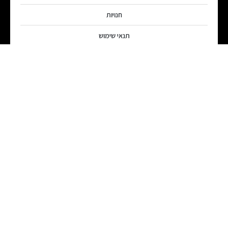
חנויות
תנאי שימוש
הצהרת פרטיות על הנתונים
מוצרים
בישול
הדחה
קירור
כביסה
הורדות קטלוג