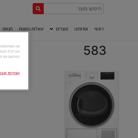
ראשי
אודותינו
מוצרים
שאלות נפוצות
חנויות
583
חברתית ולנתח
הפרסום והניתו
הגדרות קובצי okie