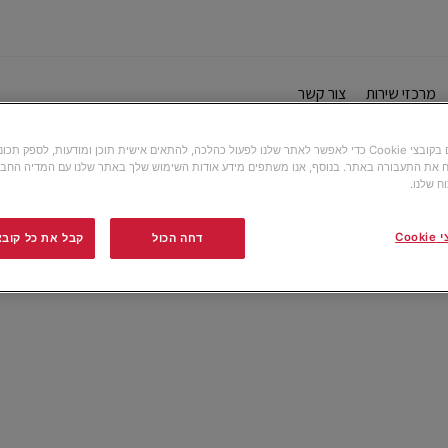
מרכזי שירות
צור קשר
אנו משתמשים בקובצי Cookie כדי לאפשר לאתר שלנו לפעול כהלכה, להתאים אישית תוכן ומודעות, לספק תכ
 את התעבורה באתר. בנוסף, אנו משתפים מידע אודות השימוש שלך באתר שלנו עם המדיה החבר
ח שלנו.
Co
דחה הכול
קבל את כל קובצי ה-e