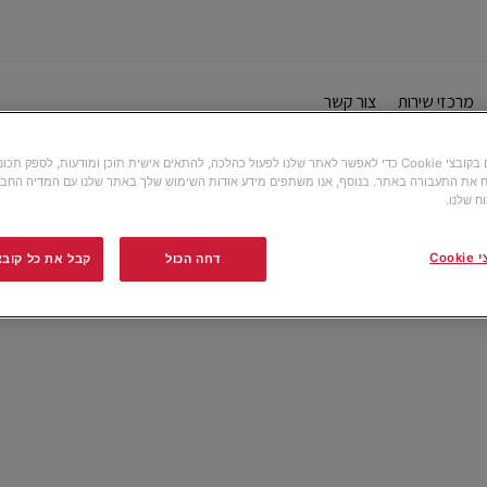
מרכזי שירות
צור קשר
g
אנו משתמשים בקובצי Cookie כדי לאפשר לאתר שלנו לפעול כהלכה, להתאים אישית תוכן ומודעות, לספק תכ
 את התעבורה באתר. בנוסף, אנו משתפים מידע אודות השימוש שלך באתר שלנו עם המדיה החבר
ח שלנו.
Co
דחה הכול
קבל את כל קובצי ה-e