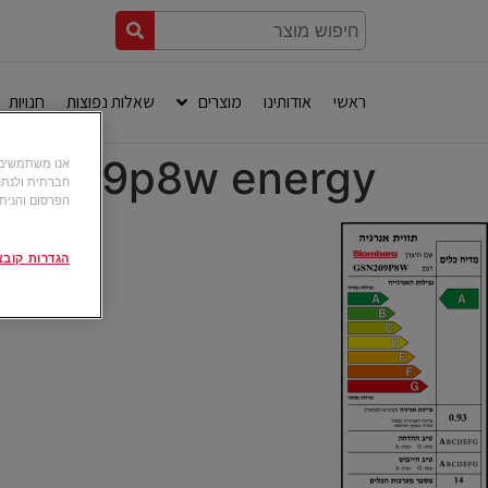
ראשי
אודותינו
מוצרים
שאלות נפוצות
חנויות
sn 209p8w energy
חברתית ולנתח
הפרסום והניתו
הגדרות קובצי okie