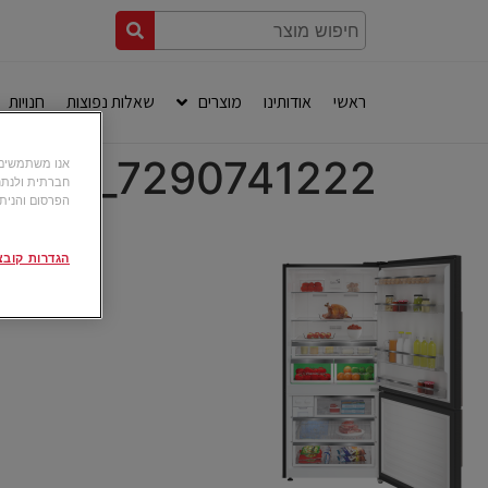
ראשי
אודותינו
מוצרים
שאלות נפוצות
חנויות
7290741222_LO3_20230113_131357
חברתית ולנתח
הפרסום והניתו
הגדרות קובצי okie