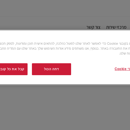
מרכזי שירות
צור קשר
אנו משתמשים בקובצי Cookie כדי לאפשר לאתר שלנו לפעול כהלכה, להתאים אישית תוכן ומודעות, לספק תכ
 את התעבורה באתר. בנוסף, אנו משתפים מידע אודות השימוש שלך באתר שלנו עם המדיה החבר
ח שלנו.
Co
דחה הכול
קבל את כל קובצי ה-e