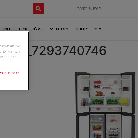
ראשי
אודותינו
מוצרים
שאלות נפוצות
חנויות
7293740746_LO3_20230217_081256
חברתית ולנתח
הפרסום והניתו
הגדרות קובצי okie