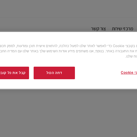
מרכזי שירות
צור קשר
אנו משתמשים בקובצי Cookie כדי לאפשר לאתר שלנו לפעול כהלכה, להתאים אישית תוכן ומודעות, לספק תכ
 את התעבורה באתר. בנוסף, אנו משתפים מידע אודות השימוש שלך באתר שלנו עם המדיה החבר
ח שלנו.
Co
דחה הכול
קבל את כל קובצי ה-e