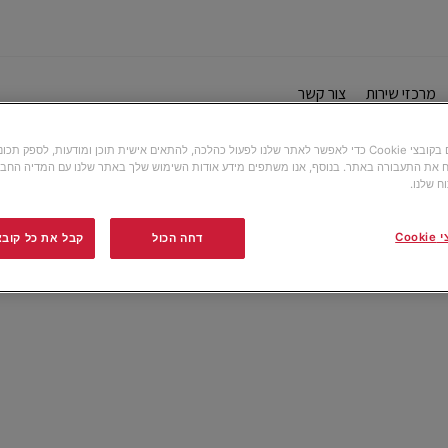
מרכזי שירות
צור קשר
אנו משתמשים בקובצי Cookie כדי לאפשר לאתר שלנו לפעול כהלכה, להתאים אישית תוכן ומודעות, לספק תכ
 את התעבורה באתר. בנוסף, אנו משתפים מידע אודות השימוש שלך באתר שלנו עם המדיה החבר
ח שלנו.
Co
דחה הכול
קבל את כל קובצי ה-e