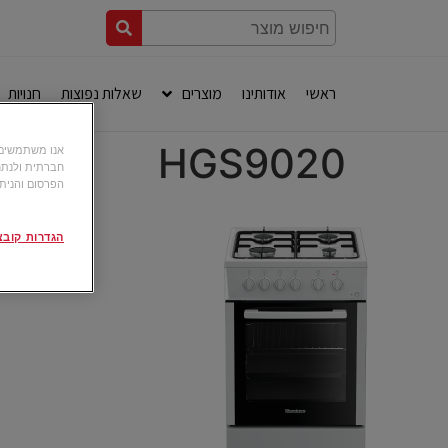
ראשי
אודותינו
מוצרים
שאלות נפוצות
חנויות
HGS9020
חברתית ולנתח
הפרסום והניתו
הגדרות קובצי okie