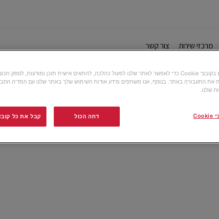
מרכזי שירות
צור קשר
אנו משתמשים בקובצי Cookie כדי לאפשר לאתר שלנו לפעול כהלכה, להתאים אישית תוכן ומודעות, לספק תכ
 את התעבורה באתר. בנוסף, אנו משתפים מידע אודות השימוש שלך באתר שלנו עם המדיה החבר
ח שלנו.
Co
דחה הכול
קבל את כל קובצי ה-e