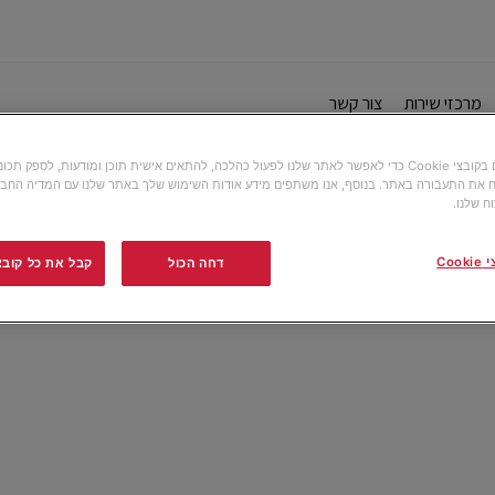
מרכזי שירות
צור קשר
אנו משתמשים בקובצי Cookie כדי לאפשר לאתר שלנו לפעול כהלכה, להתאים אישית תוכן ומודעות, לספק תכ
 את התעבורה באתר. בנוסף, אנו משתפים מידע אודות השימוש שלך באתר שלנו עם המדיה החבר
ח שלנו.
Co
דחה הכול
קבל את כל קובצי ה-e