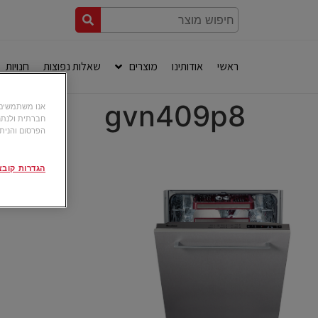
ראשי
אודותינו
מוצרים
שאלות נפוצות
חנויות
gvn409p8
חברתית ולנתח
הפרסום והניתו
הגדרות קובצי okie