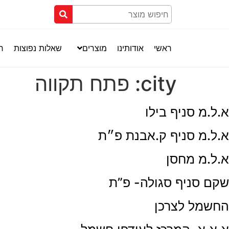
ראשי
אודותינו
מוצרים
שאלות נפוצות
חנ
city:
פתח תקווה
א.ל.מ סניף בילו
א.ל.מ סניף ק.אבנת פ״ת
א.ל.מ מחסן
שקם סניף סגולה- פ”ת
החשמל לצרכן