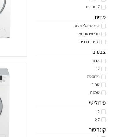
7 מגירות
מדיח
אינטגראלי מלא
חצי אינטגראלי
מדיחים צרים
צבעים
אדום
לבן
נירוסטה
שחור
שמנת
פירוליטי
כן
לא
קונדסור