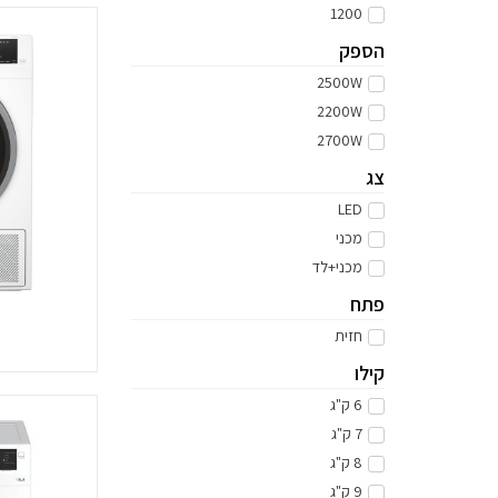
1200
הספק
2500W
2200W
2700W
צג
LED
מכני
מכני+לד
פתח
חזית
קילו
6 ק"ג
7 ק"ג
8 ק"ג
9 ק"ג