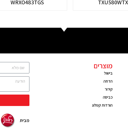
WRXO483TGS
TXU580WT
מוצרים
בישול
הדחה
קירור
כביסה
הורדות קטלוג
מבית