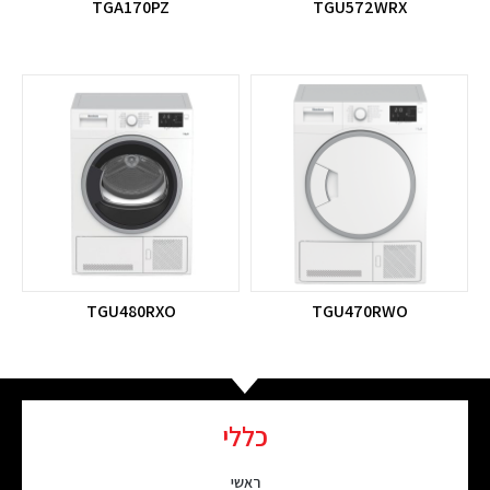
TGA170PZ
TGU572WRX
TGU480RXO
TGU470RWO
כללי
ראשי