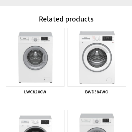
Related products
LWC8200W
BWD384WO