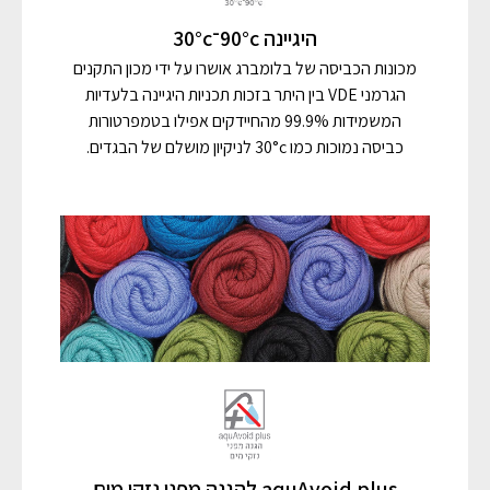
היגיינה 90°c־30°c
מכונות הכביסה של בלומברג אושרו על ידי מכון התקנים
הגרמני VDE בין היתר בזכות תכניות היגיינה בלעדיות
המשמידות 99.9% מהחיידקים אפילו בטמפרטורות
כביסה נמוכות כמו 30°c לניקיון מושלם של הבגדים.
aquAvoid plus להגנה מפני נזקי מים