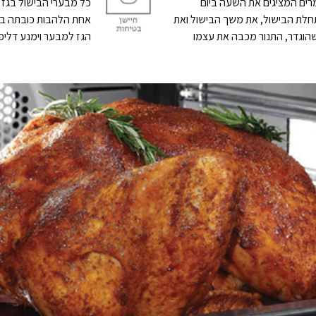
מרים המציגים את השעה ביום
כל מבערי הבישול בגז 
לת הבישול, את משך הבישול ואת
אחת הלהבות כובתה בט
שהוגדר, התנור מכבה את עצמו
הגז למבער וימנע דליפת