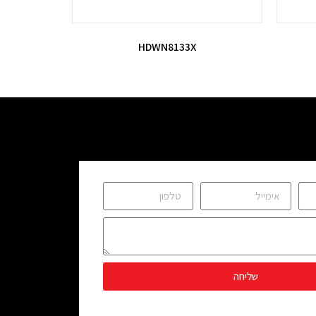
HDWN8133X
שליחה