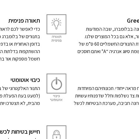
תאורה פנימית
ונה בבלומברג, שבה המודעות
כדי לאפשר לכם לראות 
ר, אלא גם בכל המוצרים שלנו.
בתנורים של בלומברג כו
לבישול ארוחות טעימות וחסכוניות, סדרת התנורים החשמליים 60 ס”מ של
בדופן האחורית או בדפ
בלומברג צורכת 20% אנרגיה פחות לעומת סיווג אנרגיה “A” ואתם חוסכים
ההשתקפות בדלתות הזכו
חשמל מספקות אור בהיר
כיבוי אוטומטי
ראה ייחודי. תכונותיהם המיוחדות
 צד נשלפות וחלל שדפנותיו עשויות
(למעט בעת הפעלת פונ
ואחרונה חביבה, מערכת הבטיחות לכשל
מהבית, לא תצטרכו יות
חיישן בטיחות לכש