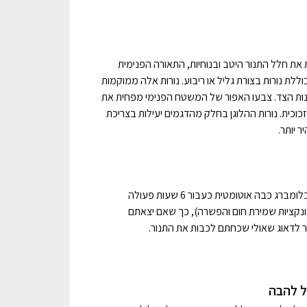
את חלל התנור היטב ובנוחיות, התאורה הפנימית
ללת נורות בצורת גליל או ריבוע. נורות אלה ממוקמות
נות הצד. צבעו האפור של המשטח הפנימי מפחית את
כית. נורות ההלוגן בחלק מהדגמים יעילות בצריכת
 יותר.
התנור האלקטרוני של בלומברג כבה אוטומטית כעבור 6 שעות פעולה
קציות שמירת חום והפשרה), כך שאם יצאתם
ר לדאוג שאולי שכחתם לכבות את התנור.
ל להבה