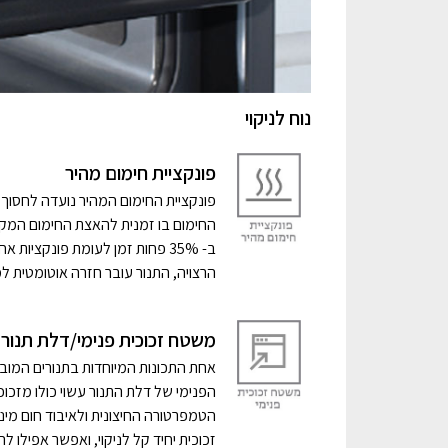
נוח לניקוי
פונקציית חימום מהיר
פונקציית החימום המהיר נועדה לחסוך ז
החימום בו זמנית להאצת החימום המק
ב- 35% פחות זמן לעומת פונקציו
הרצויה, התנור עובר חזרה אוטומטית 
משטח זכוכית פנימי/דלת תנור
אחת התכונות המיוחדות בתנורים המו
הפנימי של דלת התנור עשוי כולו מזכוכ
הטמפרטורה החיצונית ולאיבוד חום מינ
זכוכית יחיד קל לניקוי, ואפשר אפיל