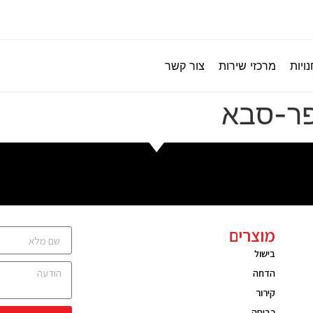
ויות
מרכזי שירות
צור קשר
פר-סבא
מוצרים
בישול
הדחה
קירור
כביסה