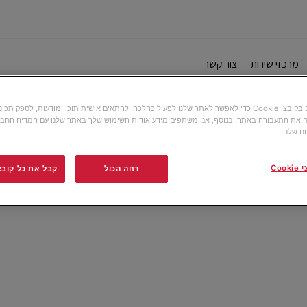
מרכזי שירות
צור קשר
אנו משתמשים בקובצי Cookie כדי לאפשר לאתר שלנו לפעול כהלכה, להתאים אישית תוכן ומודעות, לספק תכ
 את התעבורה באתר. בנוסף, אנו משתפים מידע אודות השימוש שלך באתר שלנו עם המדיה החבר
ח שלנו.
Co
דחה הכול
קבל את כל קובצי ה-e