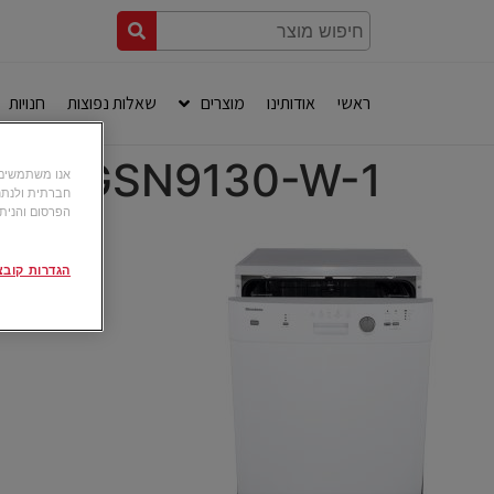
ראשי
אודותינו
מוצרים
שאלות נפוצות
חנויות
GSN9130-W-1
חברתית ולנתח
הפרסום והניתו
הגדרות קובצי okie