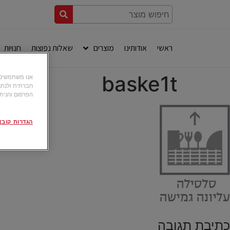
ראשי
אודותינו
מוצרים
שאלות נפוצות
חנויות
baske1t
חברתית ולנתח
הפרסום והניתו
הגדרות קובצי okie
כתיבת תגובה