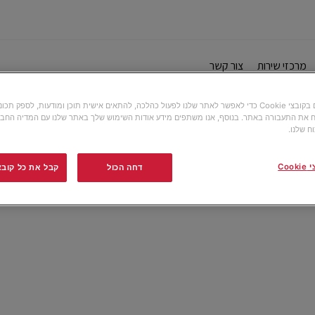
מרכזי שירות
צור קשר
אנו משתמשים בקובצי Cookie כדי לאפשר לאתר שלנו לפעול כהלכה, להתאים אישית תוכן ומודעות, לספק תכ
 את התעבורה באתר. בנוסף, אנו משתפים מידע אודות השימוש שלך באתר שלנו עם המדיה החבר
ח שלנו.
Co
דחה הכול
קבל את כל קובצי ה-e