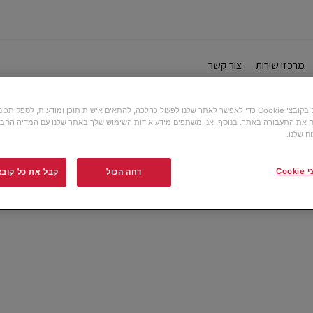
מרכזי שירות
צור קשר
אנו משתמשים בקובצי Cookie כדי לאפשר לאתר שלנו לפעול כהלכה, להתאים אישית תוכן ומודעות, לספק תכ
 את התעבורה באתר. בנוסף, אנו משתפים מידע אודות השימוש שלך באתר שלנו עם המדיה החבר
ח שלנו.
Co
דחה הכול
קבל את כל קובצי ה-e